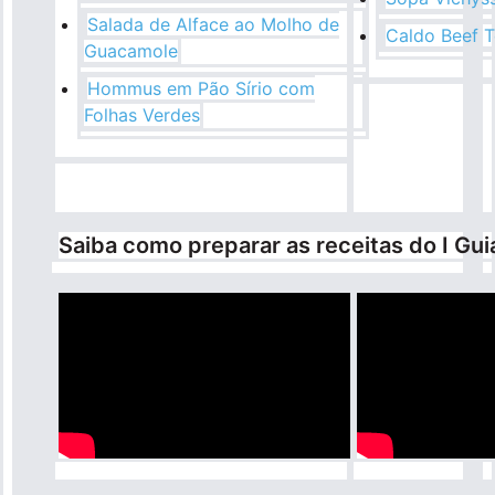
Salada de Alface ao Molho de
Caldo Beef 
Guacamole
Hommus em Pão Sírio com
Folhas Verdes
Saiba como preparar as receitas do I Gui