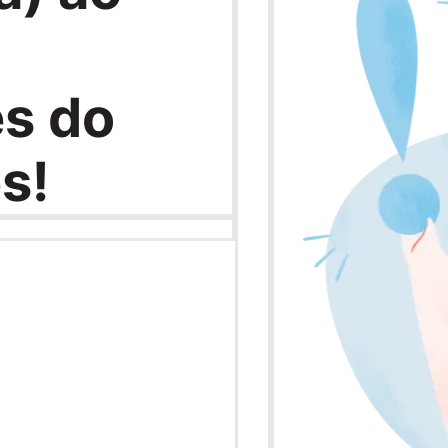
s do
s!