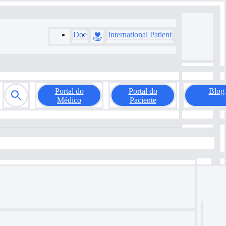
Doe
International Patient
Portal do
Portal do
Blog
Médico
Paciente