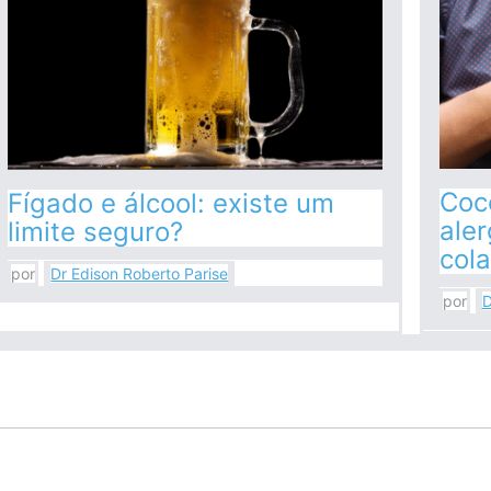
Coc
Fígado e álcool: existe um
aler
limite seguro?
cola
por
Dr Edison Roberto Parise
por
D