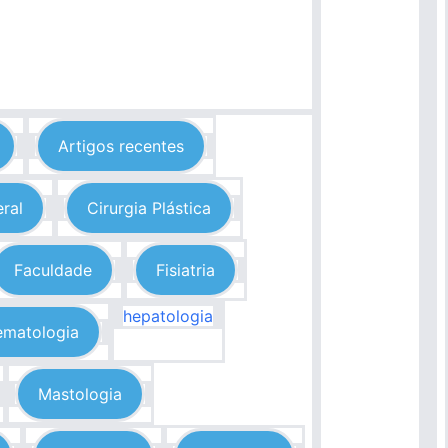
Artigos recentes
eral
Cirurgia Plástica
Faculdade
Fisiatria
hepatologia
matologia
Mastologia