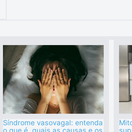
Síndrome vasovagal: entenda
Mit
o que é, quais as causas e os
sup