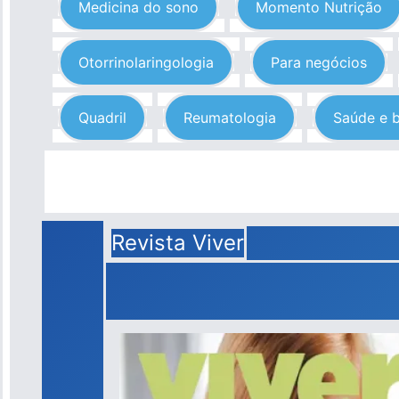
Medicina do sono
Momento Nutrição
Otorrinolaringologia
Para negócios
Quadril
Reumatologia
Saúde e 
Revista Viver