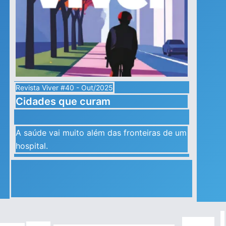
Revista Viver #40 - Out/2025
Cidades que curam
A saúde vai muito além das fronteiras de um
hospital.