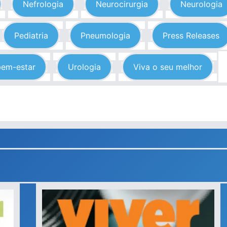
Nefrologia
Neurocirurgia
Neurologia
Pediatria
Pneumologia
Press Releases
bem-estar
Urologia
Viva o seu melhor