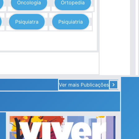
Oncologia
Ortopedia
Psiquiatra
Psiquiatria
Ver mais Publicações