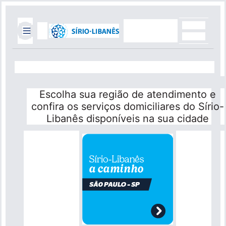
Pular
para
o
conteúdo
Top
principal
Header
Mobile
Menu
Quick
Escolha sua região de atendimento e
Links
confira os serviços domiciliares do Sírio-
Libanês disponíveis na sua cidade
Faça uma doação
Portal do Médico
Portal do Paciente
Blog