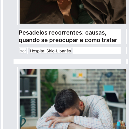
Pronto Atendimento
Agendamentos
Pesadelos recorrentes: causas,
quando se preocupar e como tratar
Nossas Unidades
por
Hospital Sírio-Libanês
Fale Conosco
International Patient
Navegação
Sobre
principal
Para você