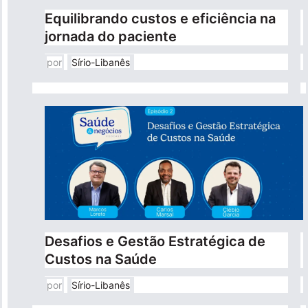
Equilibrando custos e eficiência na
Pronto Atendimento
jornada do paciente
Agendamentos
por
Sírio-Libanês
Nossas Unidades
Fale Conosco
International Patient
Desafios e Gestão Estratégica de
Custos na Saúde
Navegação
Sobre
principal
por
Sírio-Libanês
Para você