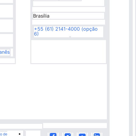
Brasília
+55 (61) 2141-4000 (opção
6)
banês
o de