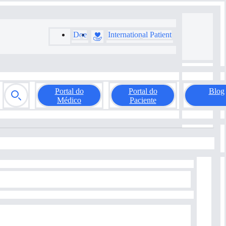
Doe
International Patient
Portal do
Portal do
Blog
Médico
Paciente