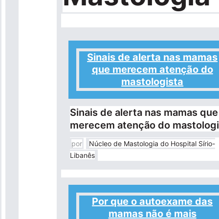
Sinais de alerta nas mamas
que merecem atenção do
mastologista
Sinais de alerta nas mamas que
merecem atenção do mastologi
por
Núcleo de Mastologia do Hospital Sírio-
Libanês
Por que o autoexame das
mamas não é mais