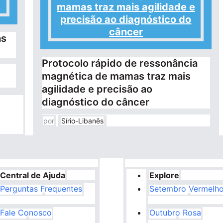
mamas traz mais agilidade e
precisão ao diagnóstico do
câncer
as
Protocolo rápido de ressonância
magnética de mamas traz mais
agilidade e precisão ao
diagnóstico do câncer
por
Sírio-Libanês
Central de Ajuda
Explore
Perguntas Frequentes
Setembro Vermelh
Fale Conosco
Outubro Rosa