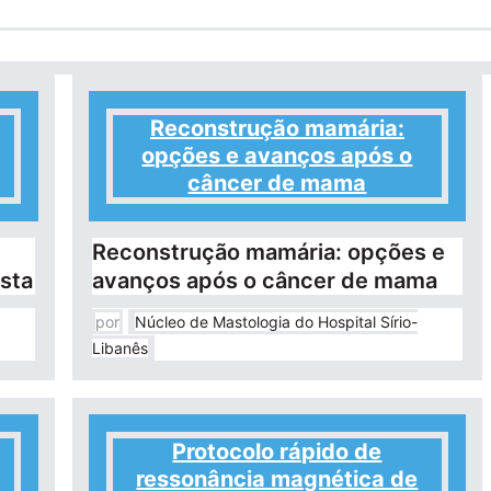
Reconstrução mamária:
opções e avanços após o
câncer de mama
Reconstrução mamária: opções e
sta
avanços após o câncer de mama
por
Núcleo de Mastologia do Hospital Sírio-
Libanês
Protocolo rápido de
ressonância magnética de