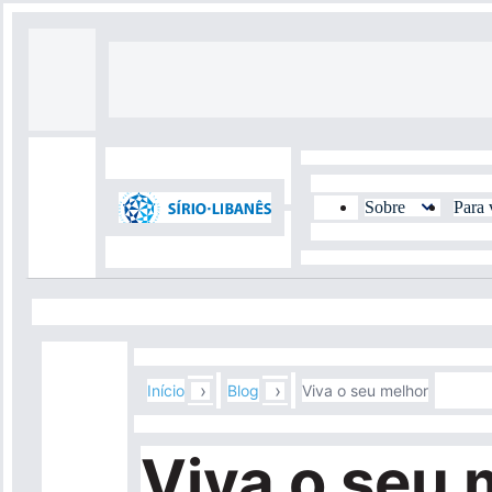
Pular
para
o
Top
conteúdo
Header
principal
Menu
Sobre
Para 
Top
Navegação
Menu
Header
principal
Secundário
Menu
›
›
Início
Blog
Viva o seu melhor
Viva o seu 