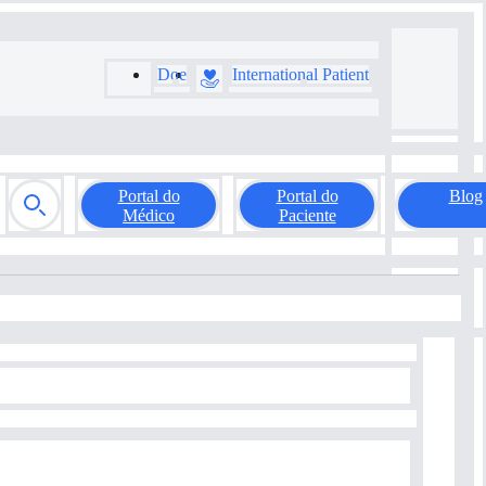
Doe
International Patient
Portal do
Portal do
Blog
Médico
Paciente