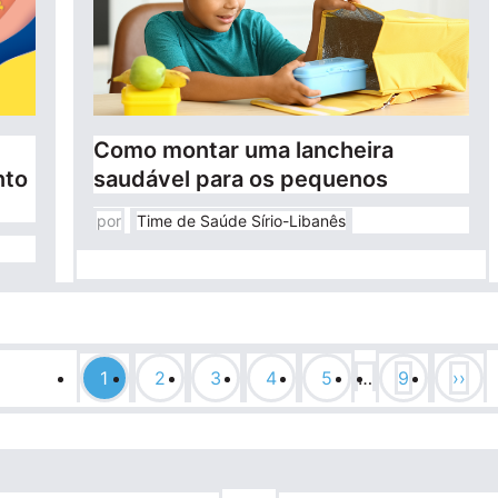
Como montar uma lancheira
saudável para os pequenos
nto
por
Time de Saúde Sírio-Libanês
1
2
3
4
5
…
9
››
Página
Página
Página
Página
Página
Última
Próx
página
pági