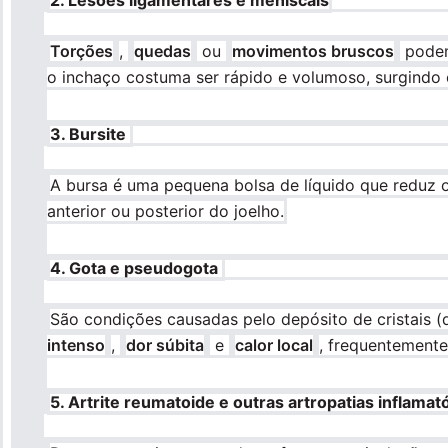
Torções
,
quedas
ou
movimentos bruscos
podem
o inchaço costuma ser rápido e volumoso, surgindo
3. Bursite
A bursa é uma pequena bolsa de líquido que reduz o 
anterior ou posterior do joelho.
4. Gota e pseudogota
São condições causadas pelo depósito de cristais (
intenso
,
dor súbita
e
calor local
, frequentement
5. Artrite reumatoide e outras artropatias inflamat