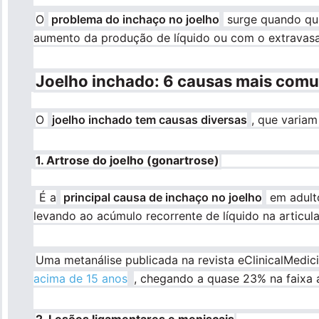
O
problema do inchaço no joelho
surge quando qua
aumento da produção de líquido ou com o extravasame
Joelho inchado: 6 causas mais com
O
joelho inchado tem causas diversas
, que variam
1. Artrose do joelho (gonartrose)
É a
principal causa de inchaço no joelho
em adulto
levando ao acúmulo recorrente de líquido na articul
Uma metanálise publicada na revista eClinicalMedic
acima de 15 anos
, chegando a quase 23% na faixa 
2. Lesões ligamentares e meniscais