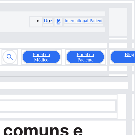
Doe
International Patient
Portal do
Portal do
Blog
Médico
Paciente
s comuns e