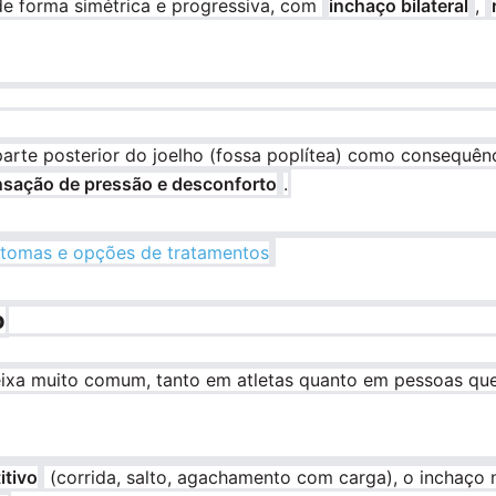
e forma simétrica e progressiva, com
inchaço bilateral
,
parte posterior do joelho (fossa poplítea) como consequên
sação de pressão e desconforto
.
intomas e opções de tratamentos
o
xa muito comum, tanto em atletas quanto em pessoas que in
itivo
(corrida, salto, agachamento com carga), o inchaço n