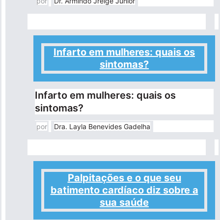
por
Dr. Armindo Jreige Junior
Infarto em mulheres: quais os
sintomas?
Infarto em mulheres: quais os
sintomas?
por
Dra. Layla Benevides Gadelha
Palpitações e o que seu
batimento cardíaco diz sobre a
sua saúde