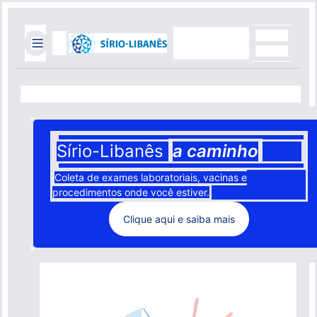
Pular
para
o
conteúdo
Top
principal
Header
Mobile
Menu
Quick
Links
Sírio-Libanês
a caminho
Faça uma doação
Coleta de exames laboratoriais, vacinas e
procedimentos onde você estiver.
Portal do Médico
Clique aqui e saiba mais
Portal do Paciente
Blog