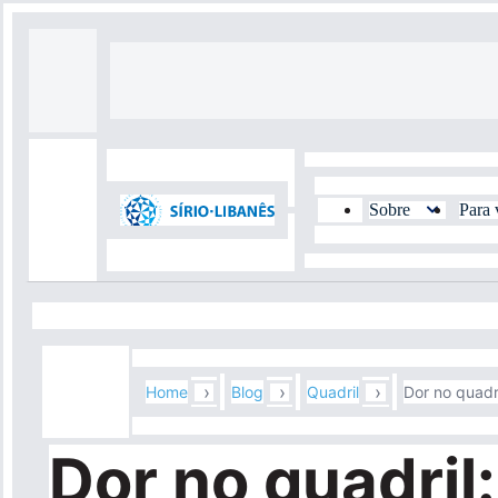
Pular
para
o
Top
conteúdo
Header
principal
Menu
Sobre
Para 
Top
Navegação
Menu
Header
principal
Secundário
Menu
›
›
›
Home
Blog
Quadril
Dor no quadr
Dor no quadril