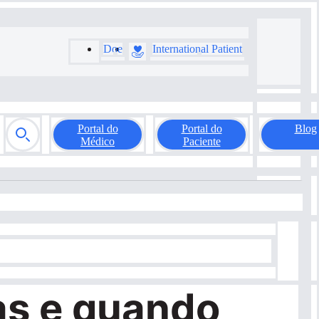
Doe
International Patient
Portal do
Portal do
Blog
Médico
Paciente
sas e quando