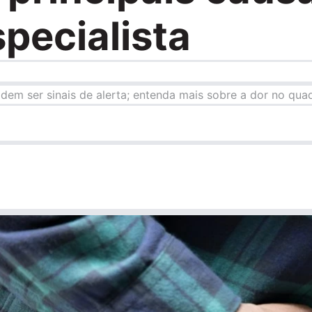
pecialista
odem ser sinais de alerta; entenda mais sobre a dor no quad