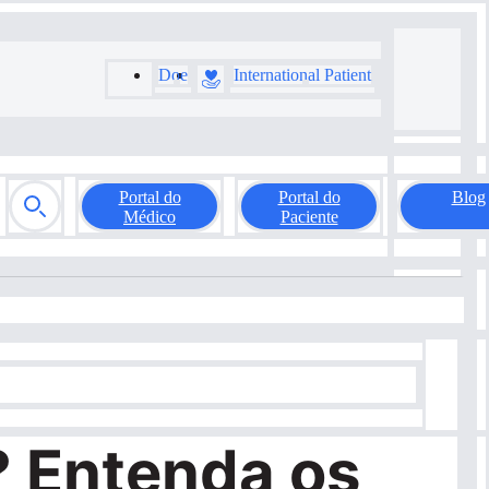
Doe
International Patient
Portal do
Portal do
Blog
Médico
Paciente
? Entenda os