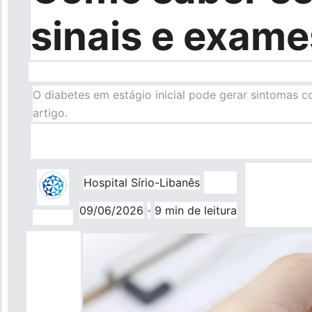
sinais e exame
O diabetes em estágio inicial pode gerar sintomas c
artigo.
Hospital Sírio-Libanês
09/06/2026
·
9 min de leitura