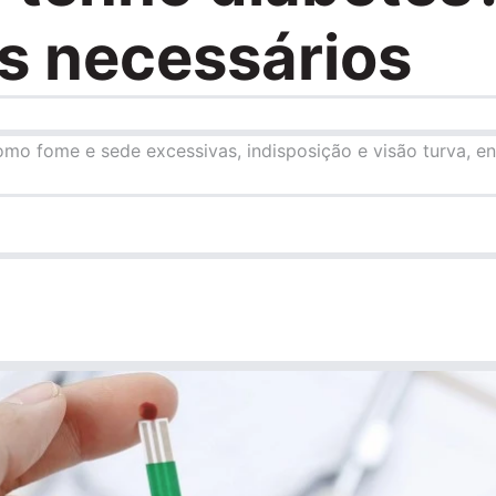
s necessários
omo fome e sede excessivas, indisposição e visão turva, e