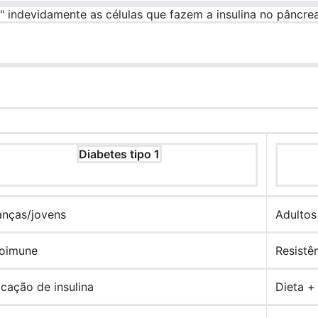
" indevidamente as células que fazem a insulina no pâncrea
Diabetes tipo 1
anças/jovens
Adultos
oimune
Resistên
icação de insulina
Dieta +