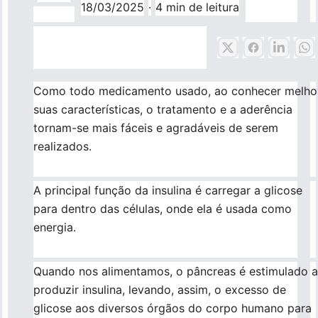
18/03/2025
·
4 min de leitura
Pronto Atendimento
Agendamentos
Como todo medicamento usado, ao conhecer melho
Nossas Unidades
suas características, o tratamento e a aderência
tornam-se mais fáceis e agradáveis de serem
realizados.
Fale Conosco
A principal função da insulina é carregar a glicose
International Patient
para dentro das células, onde ela é usada como
energia.
Navegação
Quando nos alimentamos, o pâncreas é estimulado a
Sobre
principal
produzir insulina, levando, assim, o excesso de
glicose aos diversos órgãos do corpo humano para
Para você