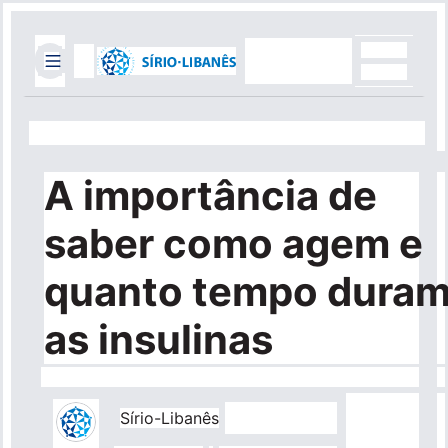
Pular
para
o
conteúdo
Top
principal
Header
Mobile
Menu
Quick
A importância de
Links
saber como agem e
Faça uma doação
quanto tempo dura
Portal do Médico
as insulinas
Portal do Paciente
Blog
Sírio-Libanês