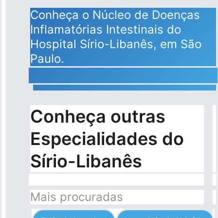
Conheça o Núcleo de Doenças
Inflamatórias Intestinais do
Hospital Sírio-Libanês, em São
Paulo.
Conheça outras
Especialidades do
Sírio-Libanês
Mais procuradas