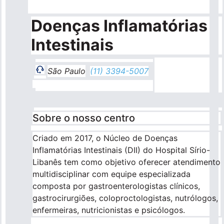
Pronto Atendimento
Doenças Inflamatórias
Intestinais
Agendamentos
São Paulo
(11) 3394-5007
Nossas Unidades
Fale Conosco
Sobre o nosso centro
International Patient
Criado em 2017, o Núcleo de Doenças
Inflamatórias Intestinais (DII) do Hospital Sírio-
Libanês tem como objetivo oferecer atendimento
multidisciplinar com equipe especializada
composta por gastroenterologistas clínicos,
Navegação
Sobre
gastrocirurgiões, coloproctologistas, nutrólogos,
principal
enfermeiras, nutricionistas e psicólogos.
Para você