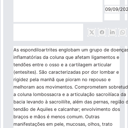
Pronto Atendimento
09/09/20
Agendamentos
Nossas Unidades
As espondiloartrites englobam um grupo de doença
inflamatórias da coluna que afetam ligamentos e
Fale Conosco
tendões entre o osso e a cartilagem articular
(entesites). São caracterizadas por dor lombar e
International Patient
rigidez pela manhã que pioram no repouso e
melhoram aos movimentos. Comprometem sobretu
a coluna lombossacra e a articulação sacroilíaca da
bacia levando à sacroiliíte, além das pernas, região 
Navegação
tendão de Aquiles e calcanhar; envolvimento dos
Sobre
principal
braços e mãos é menos comum. Outras
manifestações em pele, mucosas, olhos, trato
Para você