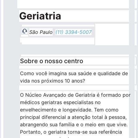
Pronto Atendimento
Geriatria
Agendamentos
São Paulo
(11) 3394-5007
Nossas Unidades
Sobre o nosso centro
Fale Conosco
Como você imagina sua saúde e qualidade de
vida nos próximos 10 anos?
International Patient
O Núcleo Avançado de Geriatria é formado por
médicos geriatras especialistas no
envelhecimento e longevidade. Tem como
Navegação
principal diferencial a atenção total à pessoa,
Sobre
principal
abrangendo sua família e o meio em que vive.
Portanto, o geriatra torna-se sua referência
Para você