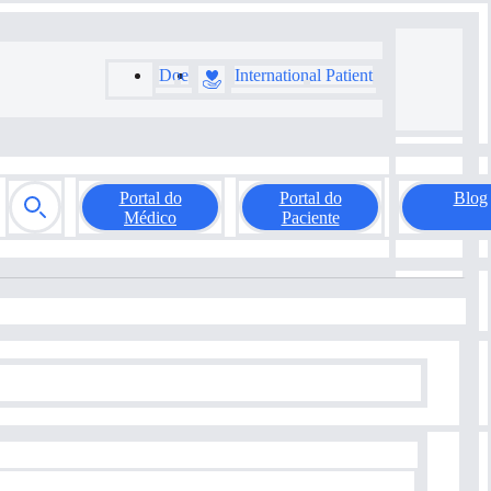
Doe
International Patient
Portal do
Portal do
Blog
Médico
Paciente