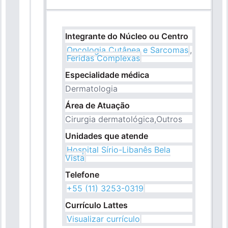
Pronto Atendimento
Integrante do Núcleo ou Centro
Agendamentos
Oncologia Cutânea e Sarcomas
,
Feridas Complexas
Especialidade médica
Nossas Unidades
Dermatologia
Área de Atuação
Fale Conosco
Cirurgia dermatológica,Outros
Unidades que atende
International Patient
Hospital Sírio-Libanês Bela
Vista
Telefone
+55 (11) 3253-0319
Navegação
Sobre
principal
Currículo Lattes
Visualizar currículo
Para você