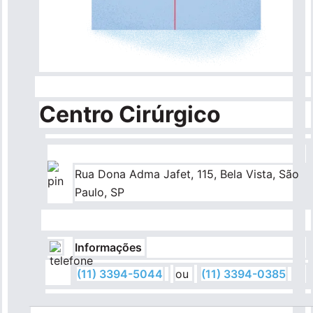
Pronto Atendimento
Agendamentos
Nossas Unidades
Centro Cirúrgico
Fale Conosco
Rua Dona Adma Jafet, 115, Bela Vista, São
International Patient
Paulo, SP
Informações
Navegação
Sobre
(11) 3394-5044
ou
(11) 3394-0385
principal
Para você