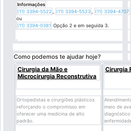
Informações
(11) 3394-5522
,
(11) 3394-5523
,
(11) 3394-4707
ou
(11) 3394-0381
Opção 2 e em seguida 3.
Como podemos te ajudar hoje?
Cirurgia da Mão e
Cirurgia 
Microcirurgia Reconstrutiva
Ortopedistas e cirurgiões plásticos
Atendimento
reforçando o compromisso em
meio de aval
oferecer uma medicina de alto
diagnóstico
padrão.
enfermidade