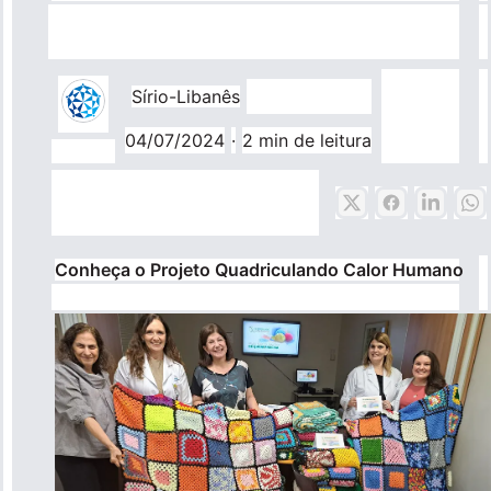
Pronto Atendimento
Sírio-Libanês
Agendamentos
04/07/2024
·
2 min de leitura
Nossas Unidades
Fale Conosco
Conheça o Projeto Quadriculando Calor Humano
International Patient
Navegação
Sobre
principal
Para você