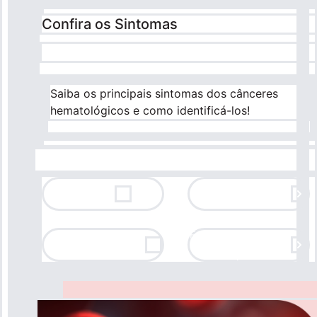
Confira os Sintomas
Saiba os principais sintomas dos cânceres
hematológicos e como identificá-los!
Sangramentos
Cansaço
espontâneos
Linfonodos
Febre, suor excessivo
constantemente
no final do dia, perda
aumentados
de peso