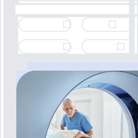
Lesões que não
Dor
cicatrizam
Nódulos no
Rouquidão
pescoço