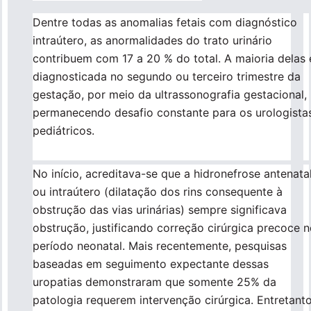
Pronto Atendimento
Dentre todas as anomalias fetais com diagnóstico
intraútero, as anormalidades do trato urinário
contribuem com 17 a 20 % do total. A maioria delas 
Agendamentos
diagnosticada no segundo ou terceiro trimestre da
gestação, por meio da ultrassonografia gestacional,
Nossas Unidades
permanecendo desafio constante para os urologista
pediátricos.​
Fale Conosco
No início, acreditava-se que a hidronefrose antenata
International Patient
ou intraútero (dilatação dos rins consequente à
obstrução das vias urinárias) sempre significava
obstrução, justificando correção cirúrgica precoce 
período neonatal. Mais recentemente, pesquisas
Navegação
baseadas em seguimento expectante dessas
Sobre
principal
uropatias demonstraram que somente 25% da
patologia requerem intervenção cirúrgica. Entretanto
Para você