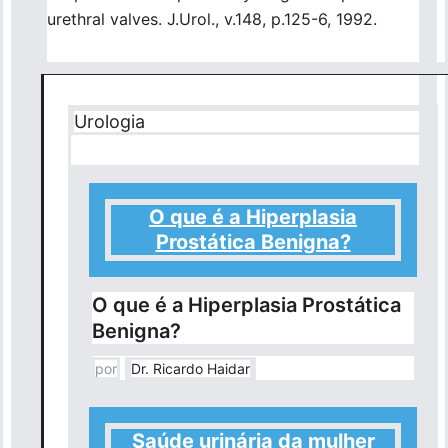
urethral valves. J.Urol., v.148, p.125-6, 1992.
Urologia
O que é a Hiperplasia
Prostática Benigna?
O que é a Hiperplasia Prostática
Benigna?
por
Dr. Ricardo Haidar
Saúde urinária da mulher