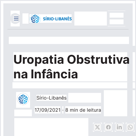
Pular
para
o
conteúdo
Top
principal
Header
Mobile
Menu
Quick
Uropatia Obstrutiva
Links
na Infância
Faça uma doação
Portal do Médico
Sírio-Libanês
Portal do Paciente
17/09/2021
·
8 min de leitura
Blog