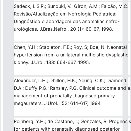
Sadeck, L.S.R.; Bunduki, V.; Giron, A.M.; Falcão, M.C.
Revisão/Atualização em Nefrologia Pediatrica:
Diagnóstico e abordagem das anomalias nefro-
urológicas. J.Bras.Nefrol. 20 (1): 60-67, 1998.
Chen, Y.H.; Stapleton, F.B.; Roy, S; Boe, N. Neonatal
hypertension from a unilateral multicistic dysplastic
kidney. J.Urol. 133: 664-667, 1995.
Alexander, L.H.; Dhillon, H.K.; Yeung, C.K.; Diamond,
D.A.; Duffy P.G.; Ransley, P.G. Clinical outcome and a
management of prenatally diagnosed primary
megaureters. J.Urol. 152: 614-617, 1994.
Reinberg, Y.H.; de Castano, I.; Gonzales, R. Prognosis
for patients with prenatally diagnosed posterior