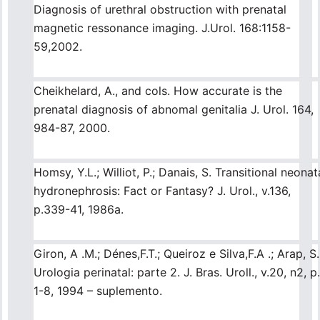
Diagnosis of urethral obstruction with prenatal
magnetic ressonance imaging. J.Urol. 168:1158-
59,2002.
Cheikhelard, A., and cols. How accurate is the
prenatal diagnosis of abnomal genitalia J. Urol. 164,
984-87, 2000.
Homsy, Y.L.; Williot, P.; Danais, S. Transitional neonat
hydronephrosis: Fact or Fantasy? J. Urol., v.136,
p.339-41, 1986a.
Giron, A .M.; Dénes,F.T.; Queiroz e Silva,F.A .; Arap, S.
Urologia perinatal: parte 2. J. Bras. Uroll., v.20, n2, p.
1-8, 1994 – suplemento.