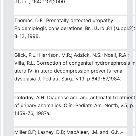
J.Urol., 164: 1101,2000.
Thomas, D.F.: Prenatally detected uropathy:
Epidemiologic considerations. Br. J.Urol.81 (suppl.2):
8-12, 1998.
Glick, P.L.; Harrison, M.R.; Adzick, N.S.; Noall, R.A.;
Villa, R.L. Correction of congenital hydronephrosis in
utero IV: in utero decompression prevents renal
dysplasia J. Pediatr. Surg., v.19, p.649-57,1984.
Colodny, A.H. Diagnose and and antenatal treatment
of urinary anomalies. Clín. Pediatr. Am. North, v.5, p.
1459-76, 1987a.
Miller,O.F; Lashey, D.B; MacAleer, I.M. and, G.N.-